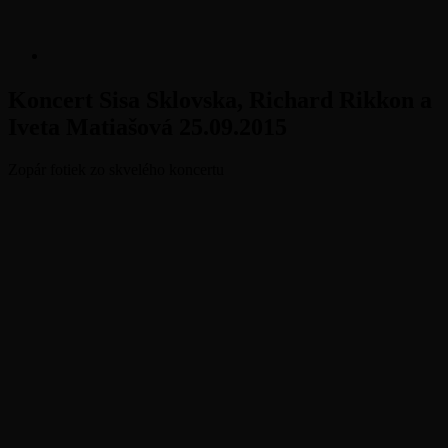
Skip
to
content
More
Actionsound.sk – Ozvučenie
Tím profesionálnych zvukárov. Zabezpečujeme ozvučenie akcií,
zvukový mastering, prenájom techniky
akcií, mastering, prenájom
5.
by
Koncert Sisa Sklovska, Richard Rikkon a
októbra
Peto
Iveta Matiašová 25.09.2015
techniky
2015
31.
decembra
2015
Zopár fotiek zo skvelého koncertu