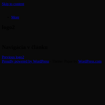
Skip to content
Actionsound.sk – Ozvučenie
More
Tím profesionálnych zvukárov. Zabezpečujeme ozvučenie akcií,
zvukový mastering, prenájom techniky
akcií, mastering, prenájom
5.
by
logo2
decembra
admin
2016
techniky
Navigácia v článku
Previous
logo2
Proudly powered by WordPress
·
Theme: Pique by
WordPress.com
.